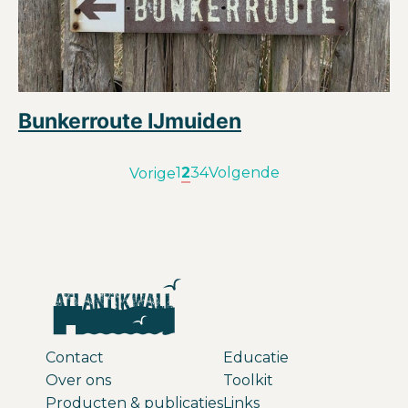
Bunkerroute IJmuiden
1
2
3
4
Volgende
Vorige
Contact
Educatie
Over ons
Toolkit
Producten & publicaties
Links