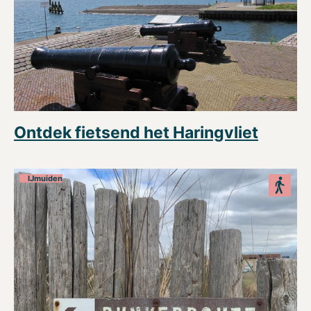
Ontdek fietsend het Haringvliet
IJmuiden