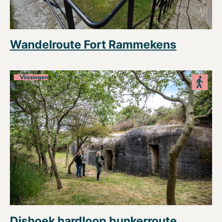
Wandelroute Fort Rammekens
Vlissingen
Dishoek hardloop bunkerroute