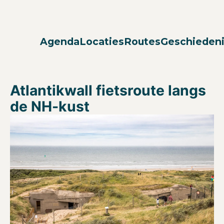
Agenda
Locaties
Routes
Geschieden
Atlantikwall fietsroute langs
de NH-kust