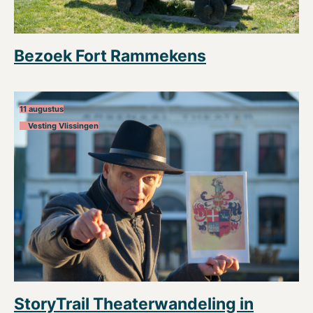
Bezoek Fort Rammekens
11 augustus
Vesting Vlissingen
StoryTrail Theaterwandeling in