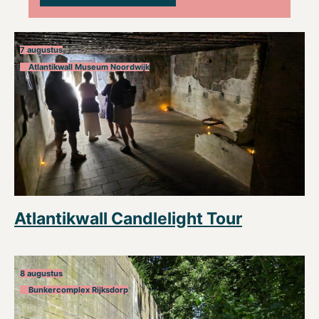
7 augustus
Atlantikwall Museum Noordwijk
Atlantikwall Candlelight Tour
8 augustus
Bunkercomplex Rijksdorp