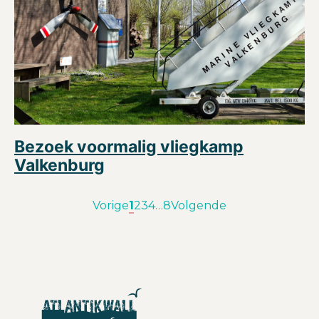
Bezoek voormalig vliegkamp
Valkenburg
Vorige
1
2
3
4
…
8
Volgende