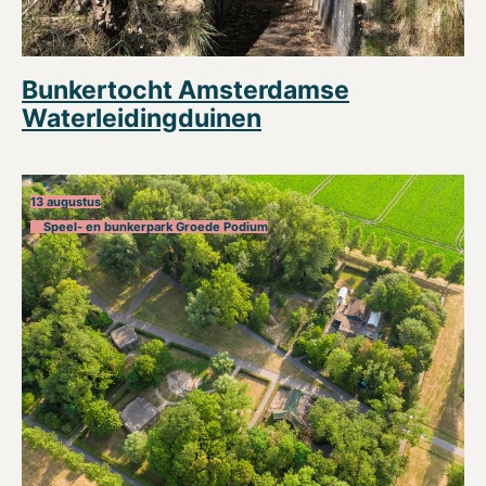
Bunkertocht Amsterdamse
Waterleidingduinen
13 augustus
Speel- en bunkerpark Groede Podium