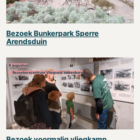
Bezoek Bunkerpark Sperre
Arendsduin
8 augustus
Bezoekerscentrum Vliegveld Valkenburg
Bezoek voormalig vliegkamp