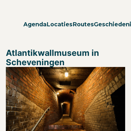
Agenda
Locaties
Routes
Geschieden
Atlantikwallmuseum in
Scheveningen