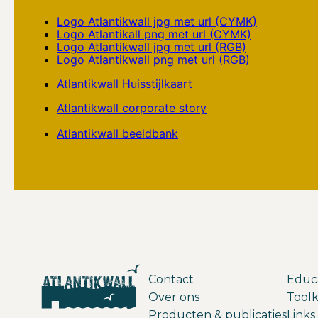
Logo Atlantikwall jpg met url (CYMK)
Logo Atlantikall png met url (CYMK)
Logo Atlantikwall jpg met url (RGB)
Logo Atlantikwall png met url (RGB)
Atlantikwall Huisstijlkaart
Atlantikwall corporate story
Atlantikwall beeldbank
Contact
Educ
Over ons
Toolk
Producten & publicaties
Links