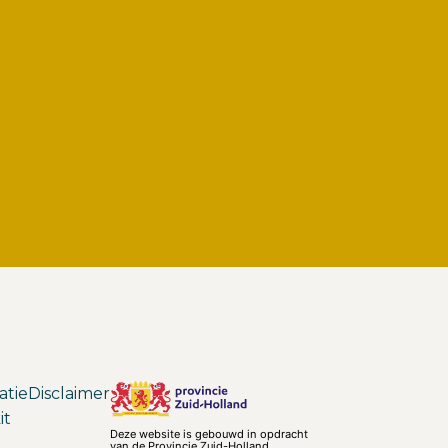
atie
Disclaimer
it
Deze website is gebouwd in opdracht
van de Provincie Zuid-Holland.