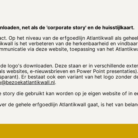
loaden, net als de 'corporate story' en de huisstijlkaart.
ct. Op het niveau van de erfgoedlijn Atlantikwall als gehe
ikwall is het verbeteren van de herkenbaarheid en vindbaarh
mmunicatie via deze website, toepassing van het Atlantikwa
n de logo's downloaden. Deze staan er in verschillende exte
ls websites, e-nieuwsbrieven en Power Point presentaties).
sparant). Er bestaat ook een variant van het logo zonder de 
o@bezoekatlantikwall.nl
.
 story die gebruikt kan worden op je eigen website of in e
 de gehele erfgoedlijn Atlantikwall gaat, is het van belang