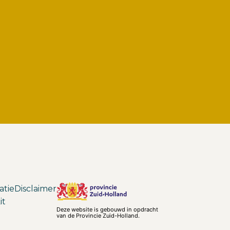
atie
Disclaimer
it
Deze website is gebouwd in opdracht
van de Provincie Zuid-Holland.