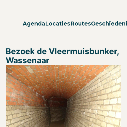
Agenda
Locaties
Routes
Geschieden
Bezoek de Vleermuisbunker,
Wassenaar