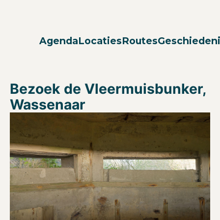
Agenda
Locaties
Routes
Geschieden
Bezoek de Vleermuisbunker,
Wassenaar