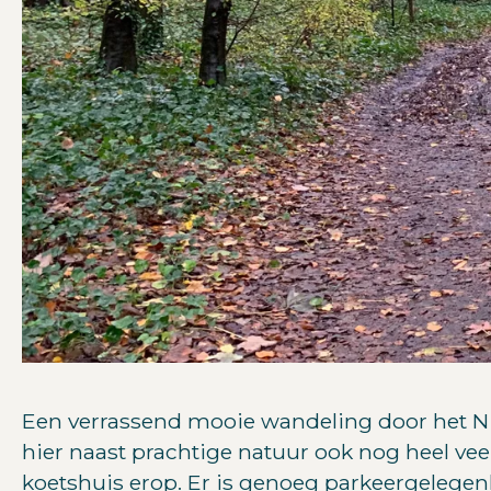
Een verrassend mooie wandeling door het N
hier naast prachtige natuur ook nog heel veel
koetshuis erop. Er is genoeg parkeergelegenh