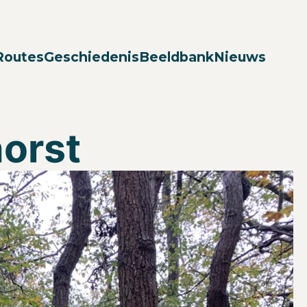
Zoek
Routes
Geschiedenis
Beeldbank
Nieuws
orst