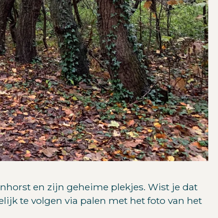
rst en zijn geheime plekjes. Wist je dat
lijk te volgen via palen met het foto van het