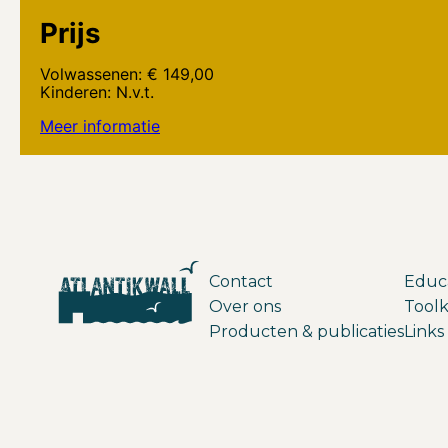
Prijs
Volwassenen: € 149,00
Kinderen: N.v.t.
Meer informatie
Contact
Educ
Over ons
Toolk
Producten & publicaties
Links