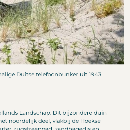
malige Duitse telefoonbunker uit 1943
ollands Landschap. Dit bijzondere duin
het noordelijk deel, vlakbij de Hoekse
, marter, rugstreeppad, zandhagedis en