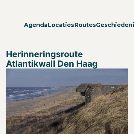
Agenda
Locaties
Routes
Geschieden
Herinneringsroute
Atlantikwall Den Haag