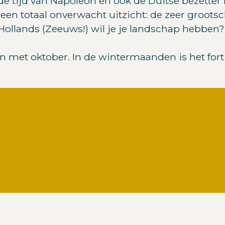
in de tijd van Napoleon en ook de Duitse bezett
en totaal onverwacht uitzicht: de zeer grootsc
llands (Zeeuws!) wil je je landschap hebben?
 met oktober. In de wintermaanden is het for