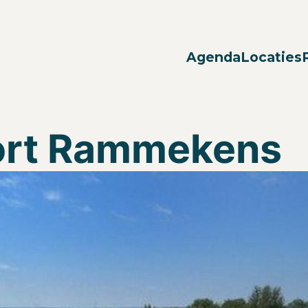
Agenda
Locaties
ort Rammekens