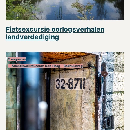
Fietsexcursie oorlogsverhalen
landverdediging
9 augustus
Atlantikwall Museum Den Haag – Badhuisweg