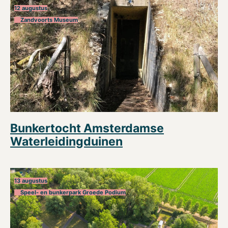
12 augustus
Zandvoorts Museum
Bunkertocht Amsterdamse
Waterleidingduinen
13 augustus
Speel- en bunkerpark Groede Podium