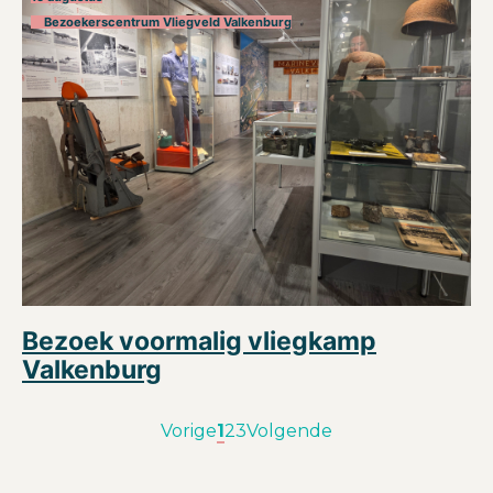
Bezoekerscentrum Vliegveld Valkenburg
Bezoek voormalig vliegkamp
Valkenburg
Vorige
1
2
3
Volgende