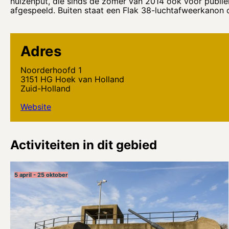
hulzenput, die sinds de zomer van 2014 ook voor publie
afgespeeld. Buiten staat een Flak 38-luchtafweerkanon 
Adres
Noorderhoofd 1
3151 HG Hoek van Holland
Zuid-Holland
Website
Activiteiten in dit gebied
5 april - 25 oktober