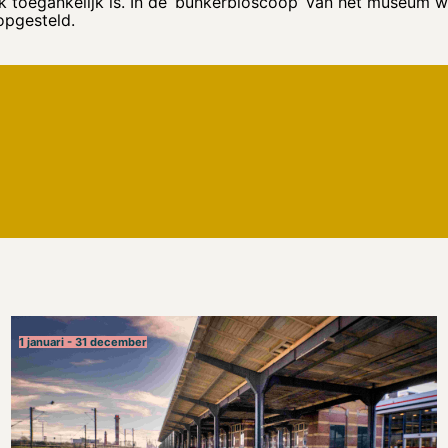
k toegankelijk is. In de ‘bunkerbioscoop’ van het museum 
opgesteld.
1 januari - 31 december