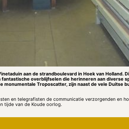
netaduin aan de strandboulevard in Hoek van Holland. Di
 fantastische overblijfselen die herinneren aan diverse
 monumentale Troposcatter, zijn naast de vele Duitse b
isten en telegrafisten de communicatie verzorgenden en 
en tijde van de Koude oorlog.