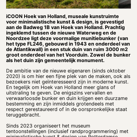
iCOON Hoek van Holland, museale kunstruimte
voor minimalistische kunst & design, is gevestigd
aan de Badweg 1B van Hoek van Holland. Prachtig
ingeklemd tussen de nieuwe Waterweg en de
Noordzee ligt deze voormalige munitiebunker (van
het type FL246, gebouwd in 1943 en onderdeel van
de Atlantikwall) in een stuk duin van ruim 3000 m2
groot onderdeel van het Voorduin. Zowel de bunker
als het duin zijn gemeentelijk monument.
De ambitie van de nieuwe eigenaren (sinds oktober
2020) is om hier een fijne plek van de maken, ook als
bezoekers niet geïnteresseerd zijn in moderne kunst.
En tegelijk om Hoek van Holland meer glans of
uitstraling te geven. De enigszins vervallen en
verwaarloosde bunker en duin krijgen een duurzame
bestemming en zijn inmiddels grotendeels met
respect gerestaureerd of in de oorspronkelijke staat
teruggebracht.
Sinds 2023 organiseert het museum
tentoonstellingen (inclusief randprogrammering) met
minimalistische kunst & design van Rotterdamse,