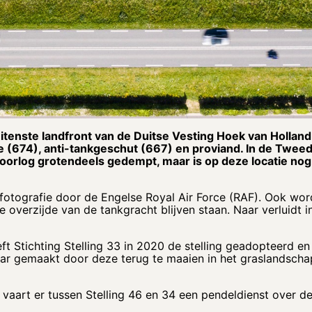
tenste landfront van de Duitse Vesting Hoek van Holland.
e (674), anti-tankgeschut (667) en proviand. In de Twee
 oorlog grotendeels gedempt, maar is op deze locatie nog 
fotografie door de Engelse Royal Air Force (RAF). Ook word
e overzijde van de tankgracht blijven staan. Naar verluidt i
t Stichting Stelling 33 in 2020 de stelling geadopteerd en
baar gemaakt door deze terug te maaien in het graslandsc
 vaart er tussen Stelling 46 en 34 een pendeldienst over d