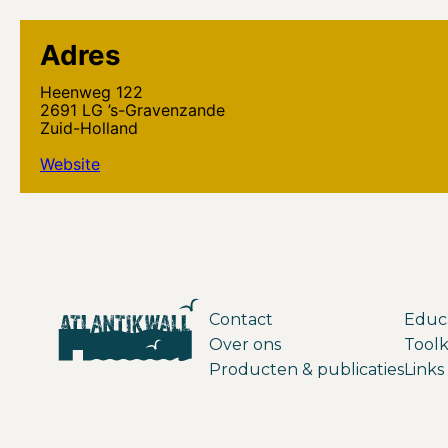
Adres
Heenweg 122
2691 LG ’s-Gravenzande
Zuid-Holland
Website
Contact
Educ
Over ons
Toolk
Producten & publicaties
Links