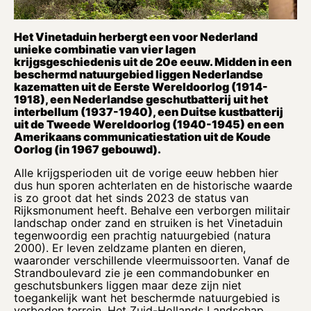
Het Vinetaduin herbergt een voor Nederland
unieke combinatie van vier lagen
krijgsgeschiedenis uit de 20e eeuw. Midden in een
beschermd natuurgebied liggen Nederlandse
kazematten uit de Eerste Wereldoorlog (1914-
1918), een Nederlandse geschutbatterij uit het
interbellum (1937-1940), een Duitse kustbatterij
uit de Tweede Wereldoorlog (1940-1945) en een
Amerikaans communicatiestation uit de Koude
Oorlog (in 1967 gebouwd).
Alle krijgsperioden uit de vorige eeuw hebben hier
dus hun sporen achterlaten en de historische waarde
is zo groot dat het sinds 2023 de status van
Rijksmonument heeft. Behalve een verborgen militair
landschap onder zand en struiken is het Vinetaduin
tegenwoordig een prachtig natuurgebied (natura
2000). Er leven zeldzame planten en dieren,
waaronder verschillende vleermuissoorten. Vanaf de
Strandboulevard zie je een commandobunker en
geschutsbunkers liggen maar deze zijn niet
toegankelijk want het beschermde natuurgebied is
verboden terrein. Het Zuid-Hollands Landschap