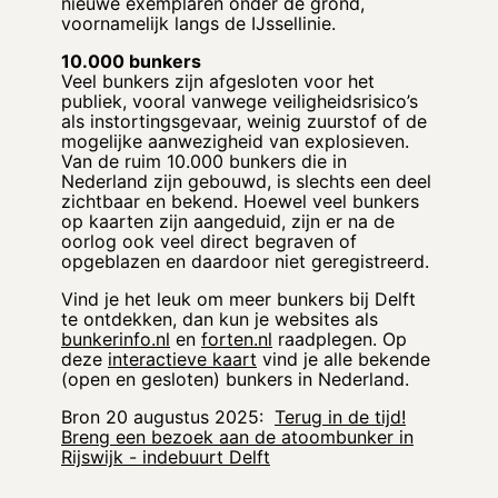
nieuwe exemplaren onder de grond,
voornamelijk langs de IJssellinie.
10.000 bunkers
Veel bunkers zijn afgesloten voor het
publiek, vooral vanwege veiligheidsrisico’s
als instortingsgevaar, weinig zuurstof of de
mogelijke aanwezigheid van explosieven.
Van de ruim 10.000 bunkers die in
Nederland zijn gebouwd, is slechts een deel
zichtbaar en bekend. Hoewel veel bunkers
op kaarten zijn aangeduid, zijn er na de
oorlog ook veel direct begraven of
opgeblazen en daardoor niet geregistreerd.
Vind je het leuk om meer bunkers bij Delft
te ontdekken, dan kun je websites als
bunkerinfo.nl
en
forten.nl
raadplegen. Op
deze
interactieve kaart
vind je alle bekende
(open en gesloten) bunkers in Nederland.
Bron 20 augustus 2025:
Terug in de tijd!
Breng een bezoek aan de atoombunker in
Rijswijk - indebuurt Delft