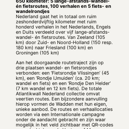
650 kilometer: 5 lange-afstands-wandel-
én fietsroutes, 100 verhalen en 5 fiets- en
wandelrondjes
Nederland gaat het in totaal om ruim
zeshonderdvijftig kilometer met ruim
honderd verhalen in het Nederlands, Engels
en Duits verdeeld over vijf lange-afstands-
wandel- én fietsroutes. Van Zeeland (105
km) door Zuid- en Noord-Holland (150 resp.
180 km) naar Friesland (100 km) en
Groningen (105 km)
Aan het doorgaande routetraject zijn op
drie plaatsen wandel- en fietsrondjes
verbonden: een ‘Fietsrondje Vlissingen’ (45
km), een ‘Rondje IJmuiden’ (ca. 20 km;
wandel en fiets) en een ‘Rondje Den Helder’
(7 km wandel en 12 km fiets). De totale
Atlantikwall Nederland collectie omvat
veertien routes. Een bijzondere aanvulling
hierop vormen de Wadden met hun eigen,
unieke aanbod. De routes en verhaallocaties
worden via een Internationale campagne
onder de aandacht gebracht en zijn waar
mogelijk in het veld zichtbaar met QR-codes