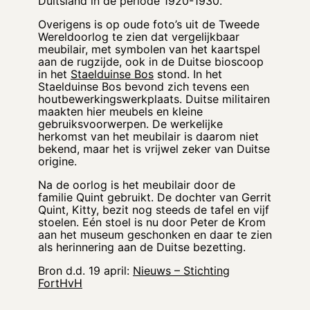
Duitsland in de periode 1920-1930.
Overigens is op oude foto’s uit de Tweede
Wereldoorlog te zien dat vergelijkbaar
meubilair, met symbolen van het kaartspel
aan de rugzijde, ook in de Duitse bioscoop
in het
Staelduinse Bos
stond. In het
Staelduinse Bos bevond zich tevens een
houtbewerkingswerkplaats. Duitse militairen
maakten hier meubels en kleine
gebruiksvoorwerpen. De werkelijke
herkomst van het meubilair is daarom niet
bekend, maar het is vrijwel zeker van Duitse
origine.
Na de oorlog is het meubilair door de
familie Quint gebruikt. De dochter van Gerrit
Quint, Kitty, bezit nog steeds de tafel en vijf
stoelen. Eén stoel is nu door Peter de Krom
aan het museum geschonken en daar te zien
als herinnering aan de Duitse bezetting.
Bron d.d. 19 april:
Nieuws – Stichting
FortHvH