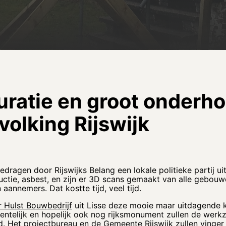
auratie en groot onder
olking Rijswijk
gedragen door Rijswijks Belang een lokale politieke partij 
ructie, asbest, en zijn er 3D scans gemaakt van alle gebo
aannemers. Dat kostte tijd, veel tijd.
r Hulst Bouwbedrijf
uit Lisse deze mooie maar uitdagende k
ntelijk en hopelijk ook nog rijksmonument zullen de wer
d. Het projectbureau en de
Gemeente Rijswijk
zullen vinger