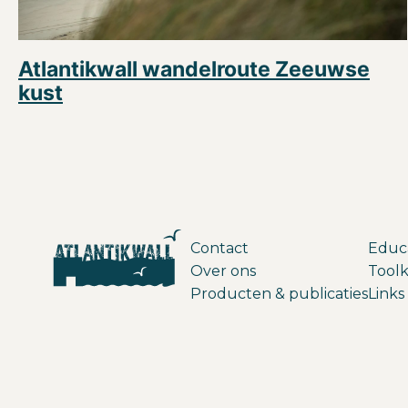
Atlantikwall wandelroute Zeeuwse
kust
Contact
Educ
Over ons
Toolk
Producten & publicaties
Links