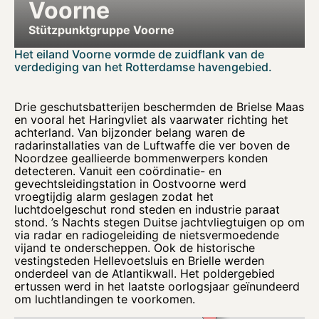
Voorne
Stützpunktgruppe Voorne
Het eiland Voorne vormde de zuidflank van de
verdediging van het Rotterdamse havengebied.
Drie geschutsbatterijen beschermden de Brielse Maas
en vooral het Haringvliet als vaarwater richting het
achterland. Van bijzonder belang waren de
radarinstallaties van de Luftwaffe die ver boven de
Noordzee geallieerde bommenwerpers konden
detecteren. Vanuit een coördinatie- en
gevechtsleidingstation in Oostvoorne werd
vroegtijdig alarm geslagen zodat het
luchtdoelgeschut rond steden en industrie paraat
stond. ’s Nachts stegen Duitse jachtvliegtuigen op om
via radar en radiogeleiding de nietsvermoedende
vijand te onderscheppen. Ook de historische
vestingsteden Hellevoetsluis en Brielle werden
onderdeel van de Atlantikwall. Het poldergebied
ertussen werd in het laatste oorlogsjaar geïnundeerd
om luchtlandingen te voorkomen.