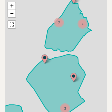
+
−
7
3
2