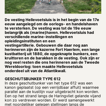
De vesting Hellevoetsluis is in het begin van de 17e
eeuw aangelegd om de oorlogs- en handelshaven
te versterken. De vesting was tot de 19e eeuw
belangrijk als (marine)haven. Hellevoetsluis had
verschillende marine-instellingen en
opleidingsinstituten en een
vestingartillerie. Gebouwen die daar nog aan
herinneren zijn de kazerne Fort Haerlem, een lange
kustbatterij uit 1880, de opgeknapte bunkers, een
kruittoren en de barakken in de vesting. Ook zijn er
nog veel resten die ons herinneren aan de Tweede
Wereldoorlog: toen maakte Hellevoetsluis
onderdeel uit van de Atlantikwall.
GESCHUTSBUNKER TYPE 612
In deze geschutbunker van het type 612 was een
kanon geplaatst (op een verrijdbaar affuit) waarmee
parallel aan de kustlijn vuur uitgebracht kon worden.
Een op het strand langs de Haringvliet gelande vijand
kon zo verdreven worden. Er werd samengewerkt
met noordelijker gelegen stellingen langs de