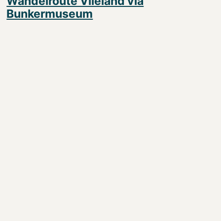
Wandelroute Vlieland via
Bunkermuseum