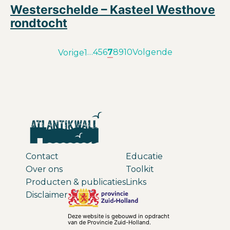
Westerschelde – Kasteel Westhove
rondtocht
…
4
5
6
7
8
9
10
Volgende
Vorige
1
Contact
Educatie
Over ons
Toolkit
Producten & publicaties
Links
Disclaimer
Deze website is gebouwd in opdracht
van de Provincie Zuid-Holland.